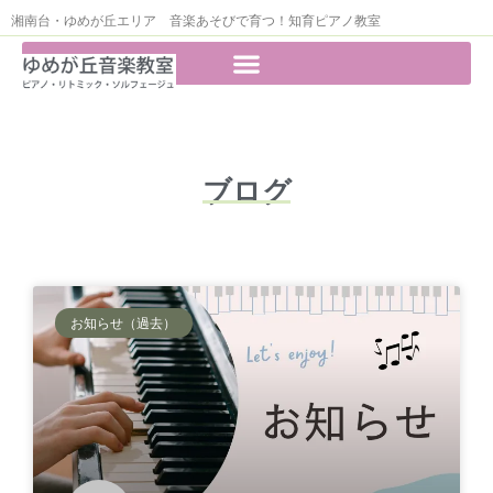
湘南台・ゆめが丘エリア 音楽あそびで育つ！知育ピアノ教室
ブログ
お知らせ（過去）