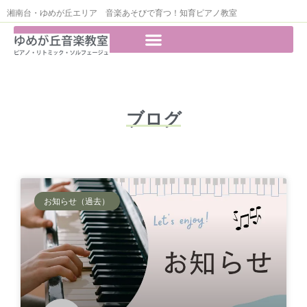
湘南台・ゆめが丘エリア 音楽あそびで育つ！知育ピアノ教室
ブログ
お知らせ（過去）