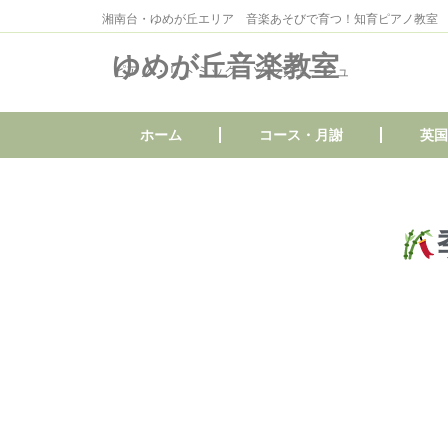
湘南台・ゆめが丘エリア 音楽あそびで育つ！知育ピアノ教室
ゆめが丘音楽教室
ピアノ・リトミック・ソルフェージュ
ホーム
コース・月謝
英国