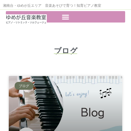
湘南台・ゆめが丘エリア 音楽あそびで育つ！知育ピアノ教室
ブログ
ブログ