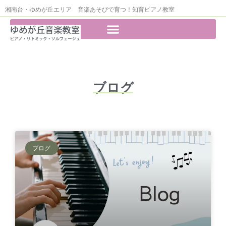
湘南台・ゆめが丘エリア 音楽あそびで育つ！知育ピアノ教室
ブログ
ブログ