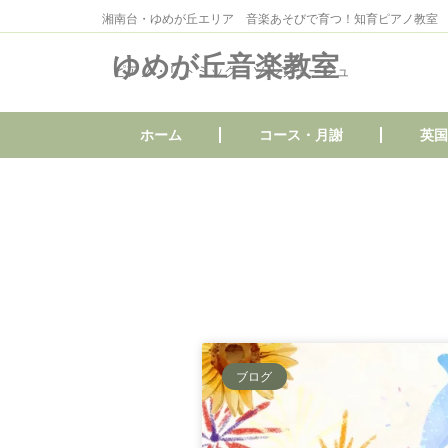
湘南台・ゆめが丘エリア 音楽あそびで育つ！知育ピアノ教室
ゆめが丘音楽教室
ピアノ・リトミック・ソルフェージュ
ホーム
コース・月謝
英国
ブログ