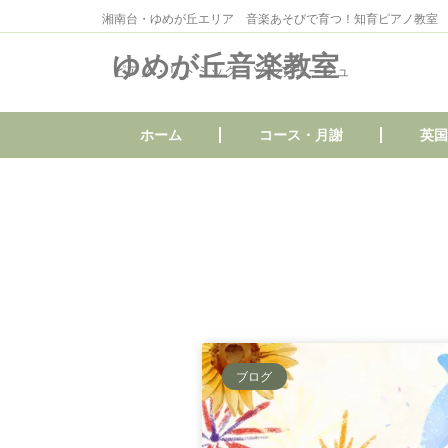
湘南台・ゆめが丘エリア 音楽あそびで育つ！知育ピアノ教室
ゆめが丘音楽教室
ピアノ・リトミック・ソルフェージュ
ホーム
コース・月謝
英国
ブログ