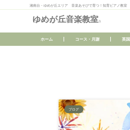
湘南台・ゆめが丘エリア 音楽あそびで育つ！知育ピアノ教室
ゆめが丘音楽教室
ピアノ・リトミック・ソルフェージュ
ホーム
コース・月謝
英国
ブログ